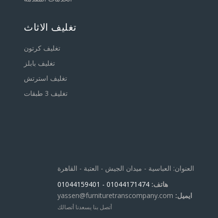
تغليف الاثاث
تغليف كرتون
تغليف بابلز
تغليف استرتش
تغليف 3 طبقات
العنوان: العباسية - ميدان الجيش - العتبة - القاهرة
هاتف:
01044171474
- 01044159401
ايميل:
yassen@furnituretranscompany.com
أتصل بنا يسعدنا أتصالك