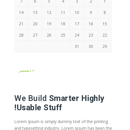
7
6
5
4
3
2
1
14
13
12
11
10
9
8
21
20
19
18
17
16
15
28
27
26
25
24
23
22
31
30
29
« ديسمبر
We Build
Smarter Highly
Usable Stuff!
Lorem Ipsum is simply dummy text of the printing
and typesetting industry. Lorem Ipsum has been the