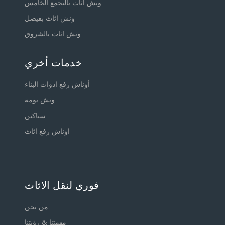
ونش اثاث بالتجمع الخامس
ونش اثاث بفيصل
ونش اثاث بالشروق
خدمات أخري
أوناش رفع ادوات البناء
ونش بومة
سباكين
اوناش رفع اثاث
فوري لنقل الاثاث
من نحن
مهمتنا & رؤيتنا